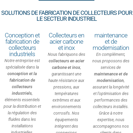
SOLUTIONS DE FABRICATION DE COLLECTEURS POUR
LE SECTEUR INDUSTRIEL
Conception et
Collecteurs en
maintenance
fabrication de
acier carbone
et de
collecteurs
et inox
modernisation
industriels
Nous fabriquons des
En complément,
Notre entreprise est
collecteurs en acier
nous proposons des
spécialisée dans la
carbone et inox
,
services de
conception et la
garantissant une
maintenance et de
fabrication de
haute résistance aux
modernisation
,
collecteurs
pressions, aux
assurant la longévité
industriels
,
températures
et l’optimisation des
éléments essentiels
extrêmes et aux
performances des
pour la distribution et
environnements
collecteurs installés.
la régulation des
corrosifs. Nos
Grâce à notre
fluides dans les
équipements
expertise, nous
installations
intègrent des
accompagnons nos
industrielles.
connexions
clients dans