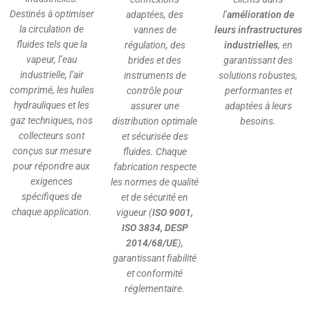
Destinés à optimiser
adaptées, des
l’
amélioration de
la circulation de
vannes de
leurs infrastructures
fluides tels que la
régulation, des
industrielles
, en
vapeur, l’eau
brides et des
garantissant des
industrielle, l’air
instruments de
solutions robustes,
comprimé, les huiles
contrôle pour
performantes et
hydrauliques et les
assurer une
adaptées à leurs
gaz techniques, nos
distribution optimale
besoins.
collecteurs sont
et sécurisée des
conçus sur mesure
fluides. Chaque
pour répondre aux
fabrication respecte
exigences
les normes de qualité
spécifiques de
et de sécurité en
chaque application.
vigueur (
ISO 9001,
ISO 3834, DESP
2014/68/UE
),
garantissant fiabilité
et conformité
réglementaire.