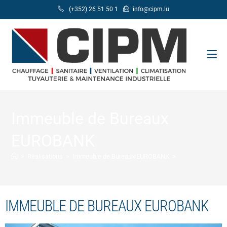
(+352) 26 51 50 1
info@cipm.lu
Immeuble de Bureaux
EUROBANK
>
Réalisations
>
Immeuble de Bureaux EUROBANK
>
IMMEUBLE DE BUREAUX EUROBANK