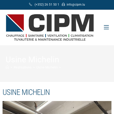
(+352) 26 51 50 1
info@cipm.lu
Usine Michelin
>
Réalisations
>
Usine Michelin
>
USINE MICHELIN